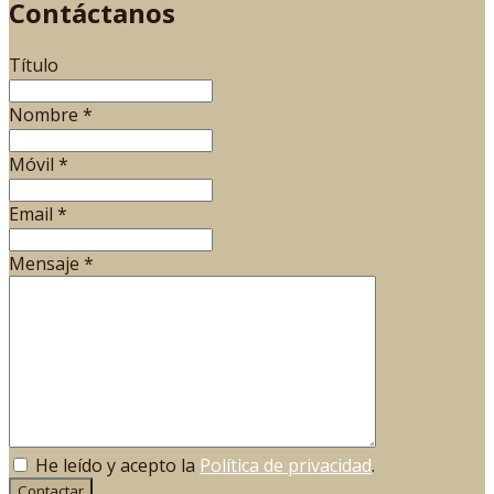
Contáctanos
Título
Nombre
*
Móvil
*
Email
*
Mensaje
*
He leído y acepto la
Política de privacidad
.
Contactar