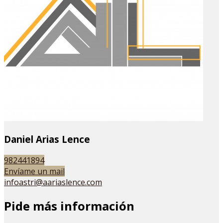
Daniel Arias Lence
982441894
Envíame un mail
infoastri@aariaslence.com
Pide más información