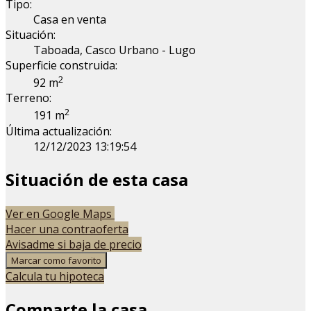
Tipo:
Casa en venta
Situación:
Taboada, Casco Urbano - Lugo
Superficie construida:
2
92 m
Terreno:
2
191 m
Última actualización:
12/12/2023 13:19:54
Situación de esta casa
Leaflet
| Map data ©
OpenStreetMap
contributors
Ver en Google Maps
+
Hacer una contraoferta
Avisadme si baja de precio
−
Marcar como favorito
Calcula tu hipoteca
Comparte la casa