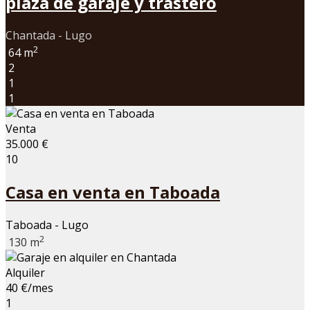
plaza de garaje y trastero
Chantada - Lugo
2
64 m
2
1
1
Venta
35.000 €
10
Casa en venta en Taboada
Taboada - Lugo
2
130 m
Alquiler
40 €/mes
1