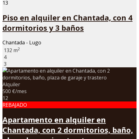
13
Piso en alquiler en Chantada, con 4
dormitorios y 3 baños
Chantada - Lugo
2
132 m
4
3
Alquiler
500 €/mes
12
REBAJADO
Apartamento en alquiler en
Chantada, con 2 dormitorios, baño,