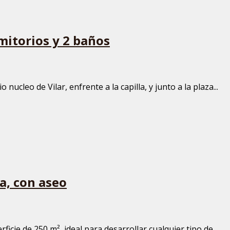
mitorios y 2 baños
nucleo de Vilar, enfrente a la capilla, y junto a la plaza...
a, con aseo
cie de 250 m², ideal para desarrollar cualquier tipo de...