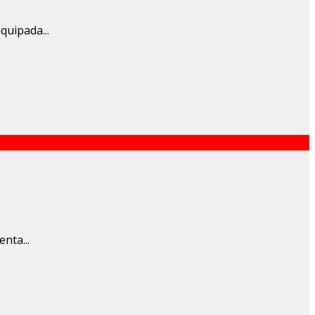
quipada...
nta...