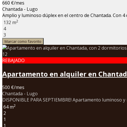
660 €/mes
Chantada - Lugo
Amplio y luminoso dúplex en el centro de Chantada. Con 4 d
2
132 m
4
3
Marcar como favorito
12
REBAJADO
Apartamento en alquiler en Chantada,
500 €/mes
Chantada - Lugo
DISPONIBLE PARA SEPTIEMBRE! Apartamento luminoso y muy 
2
64 m
2
1
1