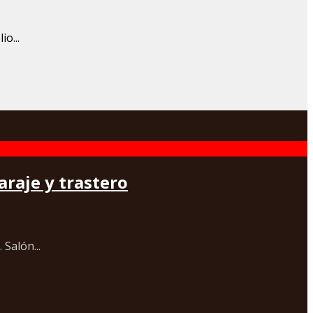
o...
araje y trastero
Salón...