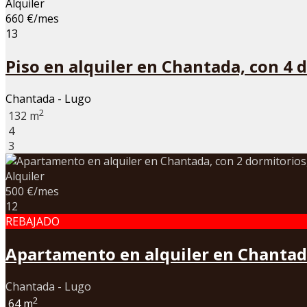
Alquiler
660 €/mes
13
Piso en alquiler en Chantada, con 4 
Chantada - Lugo
2
132 m
4
3
Alquiler
500 €/mes
12
REBAJADO
Apartamento en alquiler en Chantada,
Chantada - Lugo
2
64 m