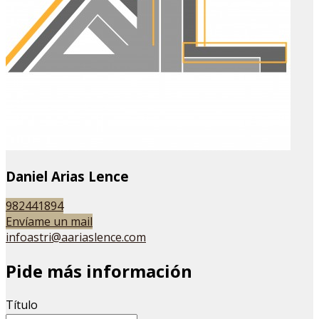
Daniel Arias Lence
982441894
Envíame un mail
infoastri@aariaslence.com
Pide más información
Título