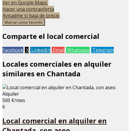
Ver en Google Maps
+
Hacer una contraoferta
Avisadme si baja de precio
−
Marcar como favorito
Comparte el local comercial
Facebook
X
LinkedIn
Email
Whatsapp
Telegram
Locales comerciales en alquiler
similares en Chantada
Alquiler
500 €/mes
6
Local comercial en alquiler en
Chantada, con aseo