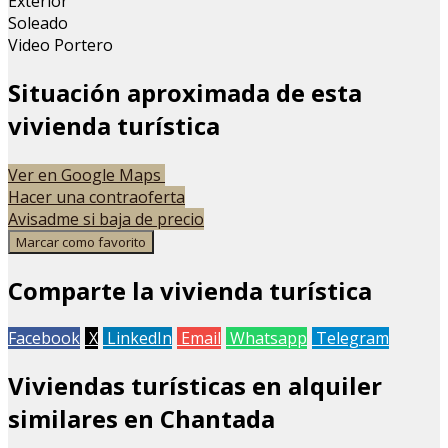
Exterior
Soleado
Video Portero
Situación aproximada de esta
vivienda turística
Leaflet
| Map data ©
OpenStreetMap
contributors
Ver en Google Maps
+
Hacer una contraoferta
Avisadme si baja de precio
−
Marcar como favorito
Comparte la vivienda turística
Facebook
X
LinkedIn
Email
Whatsapp
Telegram
Viviendas turísticas en alquiler
similares en Chantada